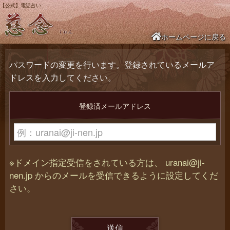
uranai@ji-
nen.jp